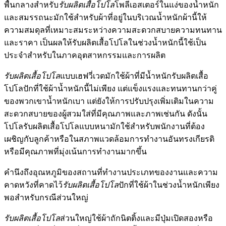
พื้นกลางสำหรับ
รับผลิตเสื้อโปโล
โพลีเอสเตอร์ในแง่ของน้ำหนัก
และสมรรถนะมักใช้สำหรับผ้าที่อยู่ในบริเวณน้ำหนักผ้านี้ให้
ความสมดุลที่เหมาะสมระหว่างความสะดวกสบายความทนทาน
และราคา เป็นผลให้รับผลิตเสื้อโปโลในช่วงน้ำหนักนี้ใช้เป็น
ประจำสำหรับในภาคอุตสาหกรรมและการผลิต
รับผลิตเสื้อโปโล
แบบเฮฟวี่เวตมักใช้ผ้าที่มีน้ำหนักรับผลิตเสื้อ
โปโลปักที่ใช้ผ้าน้ำหนักนี้ไม่เพียง แต่แข็งแรงและทนทานกว่าคู่
ของพวกเขาน้ำหนักเบา แต่ยังให้การปรับปรุงเพิ่มเติมในความ
สะดวกสบายของผู้สวมใส่ที่มีคุณภาพและภาพเช่นกัน ดังนั้น
โปโลรับผลิตเสื้อโปโลแบบหนามักใช้สำหรับพนักงานที่ต้อง
เผชิญกับลูกค้าหรือในสภาพแวดล้อมการทำงานอันทรงเกียรติ
หรือมีคุณภาพที่มุ่งเน้นการทำงานมากขึ้น
คำนึงถึงอุณหภูมิของสถานที่ทำงานประเภทของงานและความ
คาดหวังที่คาดไว้
รับผลิตเสื้อโปโล
ปักที่ใช้ผ้าในช่วงน้ำหนักเพียง
พอสำหรับกรณีส่วนใหญ่
รับผลิตเสื้อโปโล
ส่วนใหญ่ใช้ผ้าถักนิตติ้งและมีปุ่มเปิดสองหรือ