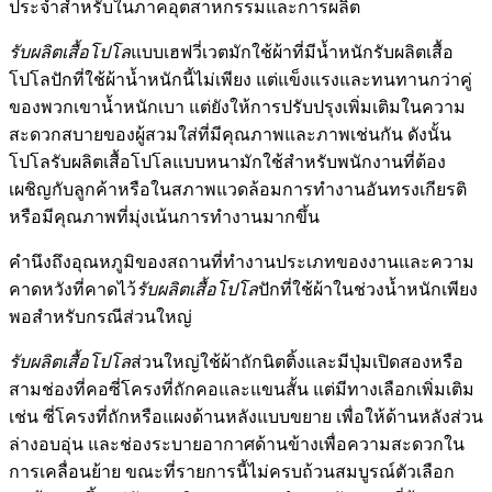
ประจำสำหรับในภาคอุตสาหกรรมและการผลิต
รับผลิตเสื้อโปโล
แบบเฮฟวี่เวตมักใช้ผ้าที่มีน้ำหนักรับผลิตเสื้อ
โปโลปักที่ใช้ผ้าน้ำหนักนี้ไม่เพียง แต่แข็งแรงและทนทานกว่าคู่
ของพวกเขาน้ำหนักเบา แต่ยังให้การปรับปรุงเพิ่มเติมในความ
สะดวกสบายของผู้สวมใส่ที่มีคุณภาพและภาพเช่นกัน ดังนั้น
โปโลรับผลิตเสื้อโปโลแบบหนามักใช้สำหรับพนักงานที่ต้อง
เผชิญกับลูกค้าหรือในสภาพแวดล้อมการทำงานอันทรงเกียรติ
หรือมีคุณภาพที่มุ่งเน้นการทำงานมากขึ้น
คำนึงถึงอุณหภูมิของสถานที่ทำงานประเภทของงานและความ
คาดหวังที่คาดไว้
รับผลิตเสื้อโปโล
ปักที่ใช้ผ้าในช่วงน้ำหนักเพียง
พอสำหรับกรณีส่วนใหญ่
รับผลิตเสื้อโปโล
ส่วนใหญ่ใช้ผ้าถักนิตติ้งและมีปุ่มเปิดสองหรือ
สามช่องที่คอซี่โครงที่ถักคอและแขนสั้น แต่มีทางเลือกเพิ่มเติม
เช่น ซี่โครงที่ถักหรือแผงด้านหลังแบบขยาย เพื่อให้ด้านหลังส่วน
ล่างอบอุ่น และช่องระบายอากาศด้านข้างเพื่อความสะดวกใน
การเคลื่อนย้าย ขณะที่รายการนี้ไม่ครบถ้วนสมบูรณ์ตัวเลือก