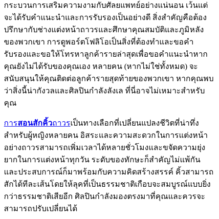
กระบวนการเสริมความงามกับศัลยแพทย์อย่างแน่นอน เว้นแต่
จะได้รับคำแนะนำและการรับรองเป็นอย่างดี สิ่งสำคัญคือต้อง
ปรึกษากับช่างแต่งหน้าถาวรและศึกษาคุณสมบัติและภูมิหลัง
ของพวกเขา การดูพอร์ตโฟลิโอเป็นสิ่งที่ต้องทำและขอคำ
รับรองและขอให้โทรหาลูกค้ารายล่าสุดเพื่อขอคำแนะนำหาก
คุณยังไม่ได้รับของคุณเอง หลายคน (หากไม่ใช่ทั้งหมด) จะ
สนับสนุนให้คุณติดต่อลูกค้ารายสุดท้ายของพวกเขา หากคุณพบ
ว่าสิ่งนี้น่ากังวลและศิลปินกำลังลังเล ที่นี่อาจไม่เหมาะสำหรับ
คุณ
การ
สอนสักคิ้ว
ถาวร
เป็นทางเลือกที่เปลี่ยนแปลงชีวิตที่น่าทึ่ง
สำหรับผู้หญิงหลายคน อิสระและความสะดวกในการแต่งหน้า
อย่างถาวรสามารถเพิ่มเวลาได้หลายชั่วโมงและขจัดความยุ่ง
ยากในการแต่งหน้าทุกวัน ระดับของทักษะก็สำคัญไม่แพ้กัน
และประสบการณ์ก็มาพร้อมกับความคิดสร้างสรรค์ คิ้วสามารถ
สักได้ทีละเส้นโดยให้ลุคที่เป็นธรรมชาติเกือบจะสมบูรณ์แบบยิ่ง
กว่าธรรมชาติเสียอีก ศิลปินกำลังมองตรงมาที่คุณและควรจะ
สามารถปรับเปลี่ยนได้