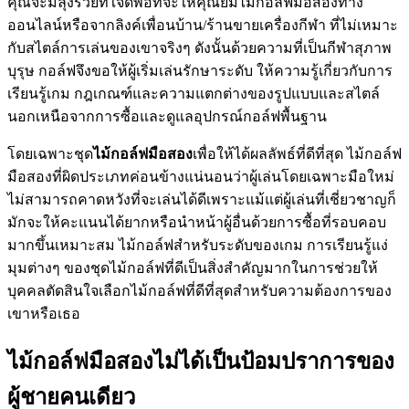
คุณจะมีลุงรวยที่ใจดีพอที่จะให้คุณยืมไม้กอล์ฟมือสองทาง
ออนไลน์หรือจากลิงค์เพื่อนบ้าน/ร้านขายเครื่องกีฬา ที่ไม่เหมาะ
กับสไตล์การเล่นของเขาจริงๆ ดังนั้นด้วยความที่เป็นกีฬาสุภาพ
บุรุษ กอล์ฟจึงขอให้ผู้เริ่มเล่นรักษาระดับ ให้ความรู้เกี่ยวกับการ
เรียนรู้เกม กฎเกณฑ์และความแตกต่างของรูปแบบและสไตล์
นอกเหนือจากการซื้อและดูแลอุปกรณ์กอล์ฟพื้นฐาน
โดยเฉพาะชุด
ไม้กอล์ฟมือสอง
เพื่อให้ได้ผลลัพธ์ที่ดีที่สุด ไม้กอล์ฟ
มือสองที่ผิดประเภทค่อนข้างแน่นอนว่าผู้เล่นโดยเฉพาะมือใหม่
ไม่สามารถคาดหวังที่จะเล่นได้ดีเพราะแม้แต่ผู้เล่นที่เชี่ยวชาญก็
มักจะให้คะแนนได้ยากหรือนำหน้าผู้อื่นด้วยการซื้อที่รอบคอบ
มากขึ้นเหมาะสม ไม้กอล์ฟสำหรับระดับของเกม การเรียนรู้แง่
มุมต่างๆ ของชุดไม้กอล์ฟที่ดีเป็นสิ่งสำคัญมากในการช่วยให้
บุคคลตัดสินใจเลือกไม้กอล์ฟที่ดีที่สุดสำหรับความต้องการของ
เขาหรือเธอ
ไม้กอล์ฟมือสองไม่ได้เป็นป้อมปราการของ
ผู้ชายคนเดียว