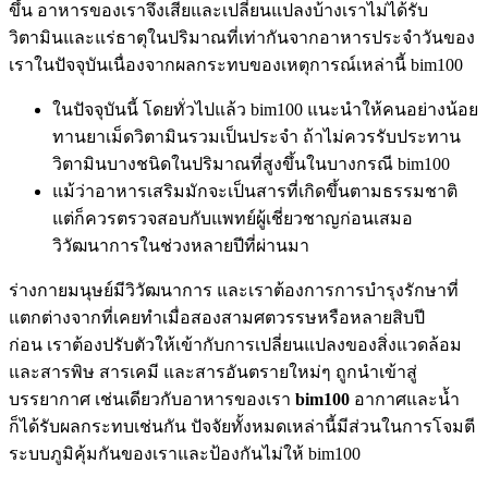
ขึ้น อาหารของเราจึงเสียและเปลี่ยนแปลงบ้างเราไม่ได้รับ
วิตามินและแร่ธาตุในปริมาณที่เท่ากันจากอาหารประจำวันของ
เราในปัจจุบันเนื่องจากผลกระทบของเหตุการณ์เหล่านี้ bim100
ในปัจจุบันนี้ โดยทั่วไปแล้ว bim100 แนะนำให้คนอย่างน้อย
ทานยาเม็ดวิตามินรวมเป็นประจำ ถ้าไม่ควรรับประทาน
วิตามินบางชนิดในปริมาณที่สูงขึ้นในบางกรณี bim100
แม้ว่าอาหารเสริมมักจะเป็นสารที่เกิดขึ้นตามธรรมชาติ
แต่ก็ควรตรวจสอบกับแพทย์ผู้เชี่ยวชาญก่อนเสมอ
วิวัฒนาการในช่วงหลายปีที่ผ่านมา
ร่างกายมนุษย์มีวิวัฒนาการ และเราต้องการการบำรุงรักษาที่
แตกต่างจากที่เคยทำเมื่อสองสามศตวรรษหรือหลายสิบปี
ก่อน เราต้องปรับตัวให้เข้ากับการเปลี่ยนแปลงของสิ่งแวดล้อม
และสารพิษ สารเคมี และสารอันตรายใหม่ๆ ถูกนำเข้าสู่
บรรยากาศ เช่นเดียวกับอาหารของเรา
bim
100
อากาศและน้ำ
ก็ได้รับผลกระทบเช่นกัน ปัจจัยทั้งหมดเหล่านี้มีส่วนในการโจมตี
ระบบภูมิคุ้มกันของเราและป้องกันไม่ให้ bim100