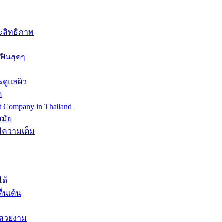
ระสิทธิภาพ
่ฟินสุดๆ
รดูแลผิว
ด
 Company in Thailand
สมัย
มีความเต็ม
ด้
่นเต้น
มสวยงาม