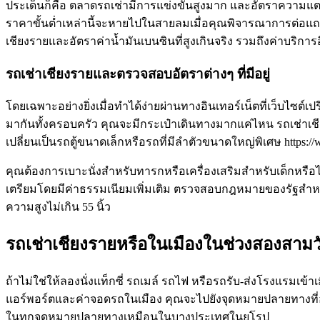
ประเด็นก็คือ ตลาดรถเช่ามีการแข่งขันสูงมาก และอัตราความแตกต
ราคาขั้นต่ำเหล่านี้จะหายไปในสายลมเมื่อคุณพิจารณาการต่อแถวยา
เชียงรายและอัตราค่าน้ำมันเบนซินที่สูงเกินจริง รวมถึงค่าบริการอื่
รถเช่าเชียงรายและตรวจสอบอัตราต่างๆ ที่มีอยู่
โดยเฉพาะอย่างยิ่งเมื่อทำได้ง่ายผ่านทางอินเทอร์เน็ตที่เว็บไซต์เ
มากันทั้งครอบครัว คุณจะมีกระเป๋าเดินทางมากแค่ไหน รถเช่าเชี
เปลี่ยนเป็นรถตู้ขนาดเล็กหรือรถที่มีลำตัวขนาดใหญ่พิเศษ https:/
คุณต้องการเบาะนั่งสำหรับทารกหรือเครื่องเสริมสำหรับเด็กหรือ
เตรียมโดยมีค่าธรรมเนียมเพิ่มเติม ตรวจสอบกฎหมายของรัฐสำหรับ
ความสูงไม่เกิน 55 นิ้ว
รถเช่าเชียงรายหรือในเมืองในช่วงสองสามว
ถ้าไม่ใช่ให้ลองนั่งแท็กซี่ รถเมล์ รถไฟ หรือรถรับ-ส่งโรงแรมเข้
แอร์พอร์ตและค่าจอดรถในเมือง คุณจะไปยังจุดหมายปลายทางที่อบ
ในทุกจุดหมายปลายทางเหมือนในบางประเทศในยุโรป