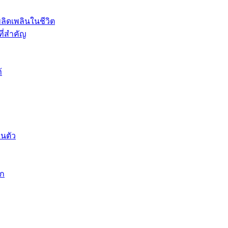
ิดเพลินในชีวิต
ที่สำคัญ
้
วนตัว
็ก