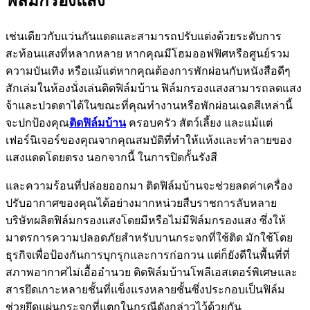
ฟิล์มกรองแสง
เช่นเดียวกับแว่นกันแดดและสามารถปรับแต่งด้วยระดับการ
สะท้อนแสงที่หลากหลาย หากคุณมีโฮมออฟฟิศหรือศูนย์รวม
ความบันเทิง หรือแม้แต่หากคุณต้องการพักผ่อนกับหนังสือดีๆ
สักเล่มในห้องนั่งเล่นติดฟิล์มบ้าน ฟิล์มกรองแสงสามารถลดแสง
จ้าและปวดตาได้ในขณะที่คุณทำงานหรือพักผ่อนเฉดสีเหล่านี้
จะปกป้องคุณ
ติดฟิล์มบ้าน
ครอบครัว สัตว์เลี้ยง และแม้แต่
เฟอร์นิเจอร์ของคุณจากคุณสมบัติที่ทำให้แห้งและทำลายของ
แสงแดดโดยตรง นอกจากนี้ ในการปิดกั้นรังสี
และความร้อนที่ปล่อยออกมา ติดฟิล์มบ้านจะช่วยลดค่าเครื่อง
ปรับอากาศของคุณได้อย่างมากหน่วยสืบราชการลับหลาย
บริษัทผลิตฟิล์มกรองแสงโดยมีหรือไม่มีฟิล์มกรองแสง ซึ่งให้
มาตรการความปลอดภัยสำหรับบานกระจกที่ใช้ติด มักใช้โดย
ธุรกิจเพื่อป้องกันการบุกรุกและการก่อกวน แต่ก็ยังดีในพื้นที่ที่
สภาพอากาศไม่เอื้ออำนวย ติดฟิล์มบ้านโพลีเอสเตอร์พิเศษและ
สารยึดเกาะหลายชั้นที่แข็งแรงหลายชั้นซึ่งประกอบเป็นฟิล์ม
ช่วยยึดแผ่นกระจกที่แตกในกรณีดังกล่าวไว้ด้วยกัน